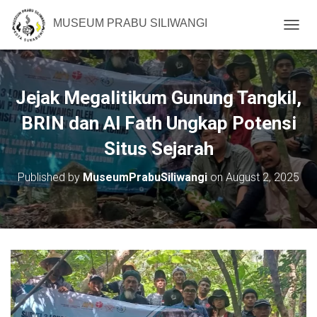
MUSEUM PRABU SILIWANGI
T
O
G
G
L
Jejak Megalitikum Gunung Tangkil,
E
N
BRIN dan Al Fath Ungkap Potensi
A
Situs Sejarah
V
I
G
Published by
MuseumPrabuSiliwangi
on
August 2, 2025
A
T
I
O
N