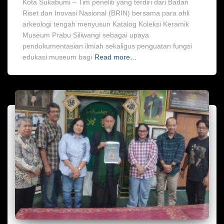
Kota Sukabumi – Tim peneliti yang terdiri dari Badan
Riset dan Inovasi Nasional (BRIN) bersama para ahli
arkeologi tengah menyusun Katalog Koleksi Keramik
Museum Prabu Siliwangi sebagai upaya
pendokumentasian ilmiah sekaligus penguatan fungsi
edukasi museum bagi
Read more…