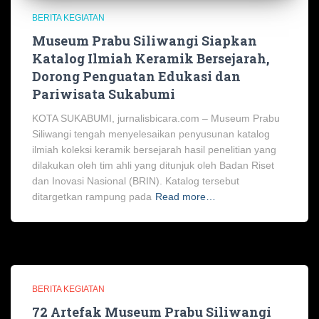
BERITA KEGIATAN
Museum Prabu Siliwangi Siapkan
Katalog Ilmiah Keramik Bersejarah,
Dorong Penguatan Edukasi dan
Pariwisata Sukabumi
KOTA SUKABUMI, jurnalisbicara.com – Museum Prabu
Siliwangi tengah menyelesaikan penyusunan katalog
ilmiah koleksi keramik bersejarah hasil penelitian yang
dilakukan oleh tim ahli yang ditunjuk oleh Badan Riset
dan Inovasi Nasional (BRIN). Katalog tersebut
ditargetkan rampung pada
Read more…
BERITA KEGIATAN
72 Artefak Museum Prabu Siliwangi