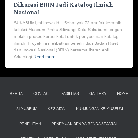
Dikurasi BRIN Jadi Katalog Ilmiah
Nasional
SUKABUMI,mbinews.id – Sebanyak 72 artefak keramik
koleksi Museum Prabu Siliwangi Kota Sukabumi tengah
melalui proses kurasi ketat untuk penyusunan katalog
ilmiah. Proyek ini melibatkan peneliti dari Badan Riset
dan Inovasi Nasional (BRIN) bersama Ikatan Ahli
Arkeologi
Read more…
BERITA
CONTACT
FASILITAS
GALLERY
HOME
ISI MUSEUM
KEGIATAN
KUNJUNGAN KE MUSEUM
PENELITIAN
PENEMUAN BENDA-BENDA SEJARAH