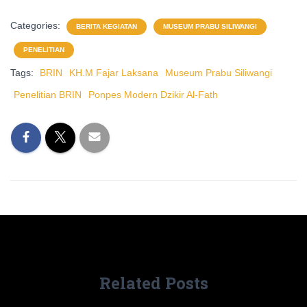
Categories:
BERITA KEGIATAN
MUSEUM PRABU SILIWANGI
PENELITIAN
Tags:
BRIN
KH.M Fajar Laksana
Museum Prabu Siliwangi
Penelitian BRIN
Ponpes Modern Dzikir Al-Fath
Related Posts