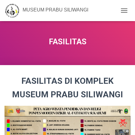
MUSEUM PRABU SILIWANGI
T
O
G
G
L
FASILITAS
E
N
A
V
I
G
FASILITAS DI KOMPLEK
A
T
I
MUSEUM PRABU SILIWANGI
O
N