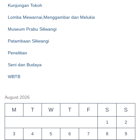
Kunjungan Tokoh
Lomba Mewarnai,Menggambar dan Melukis
Museum Prabu Siliwangi
Patambaan Siliwangi
Penelitian
Seni dan Budaya
WBTB
August 2026
M
T
W
T
F
S
S
1
2
3
4
5
6
7
8
9