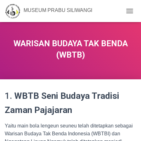
MUSEUM PRABU SILIWANGI
T
O
G
G
L
WARISAN BUDAYA TAK BENDA
E
N
(WBTB)
A
V
I
G
A
T
1.
WBTB Seni Budaya Tradisi
I
O
N
Zaman Pajajaran
Yaitu main bola lengeun seuneu telah ditetapkan sebagai
Warisan Budaya Tak Benda Indonesia (WBTBI) dan