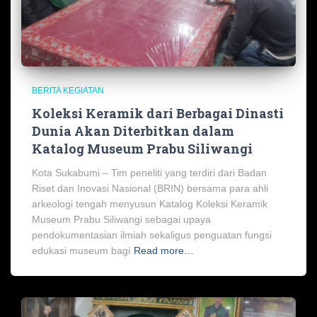
BERITA KEGIATAN
Koleksi Keramik dari Berbagai Dinasti
Dunia Akan Diterbitkan dalam
Katalog Museum Prabu Siliwangi
Kota Sukabumi – Tim peneliti yang terdiri dari Badan
Riset dan Inovasi Nasional (BRIN) bersama para ahli
arkeologi tengah menyusun Katalog Koleksi Keramik
Museum Prabu Siliwangi sebagai upaya
pendokumentasian ilmiah sekaligus penguatan fungsi
edukasi museum bagi
Read more…