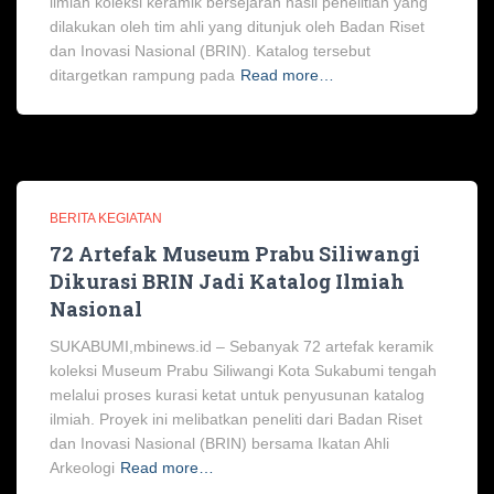
ilmiah koleksi keramik bersejarah hasil penelitian yang
dilakukan oleh tim ahli yang ditunjuk oleh Badan Riset
dan Inovasi Nasional (BRIN). Katalog tersebut
ditargetkan rampung pada
Read more…
BERITA KEGIATAN
72 Artefak Museum Prabu Siliwangi
Dikurasi BRIN Jadi Katalog Ilmiah
Nasional
SUKABUMI,mbinews.id – Sebanyak 72 artefak keramik
koleksi Museum Prabu Siliwangi Kota Sukabumi tengah
melalui proses kurasi ketat untuk penyusunan katalog
ilmiah. Proyek ini melibatkan peneliti dari Badan Riset
dan Inovasi Nasional (BRIN) bersama Ikatan Ahli
Arkeologi
Read more…