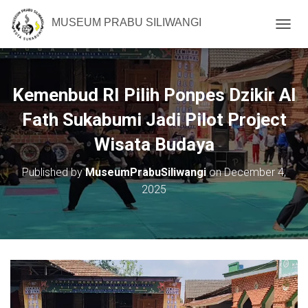
MUSEUM PRABU SILIWANGI
T
O
G
G
L
Kemenbud RI Pilih Ponpes Dzikir Al
E
N
Fath Sukabumi Jadi Pilot Project
A
Wisata Budaya
V
I
G
Published by
MuseumPrabuSiliwangi
on
December 4,
A
2025
T
I
O
N