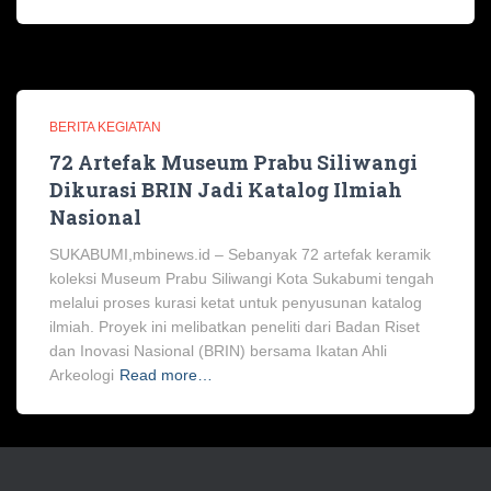
BERITA KEGIATAN
72 Artefak Museum Prabu Siliwangi
Dikurasi BRIN Jadi Katalog Ilmiah
Nasional
SUKABUMI,mbinews.id – Sebanyak 72 artefak keramik
koleksi Museum Prabu Siliwangi Kota Sukabumi tengah
melalui proses kurasi ketat untuk penyusunan katalog
ilmiah. Proyek ini melibatkan peneliti dari Badan Riset
dan Inovasi Nasional (BRIN) bersama Ikatan Ahli
Arkeologi
Read more…