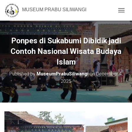
MUSEUM PRABU SILIWANGI
T
O
G
G
L
Ponpes di Sukabumi Dibidik jadi
E
N
Contoh Nasional Wisata Budaya
A
Islam
V
I
G
Published by
MuseumPrabuSiliwangi
on
December 4,
A
2025
T
I
O
N