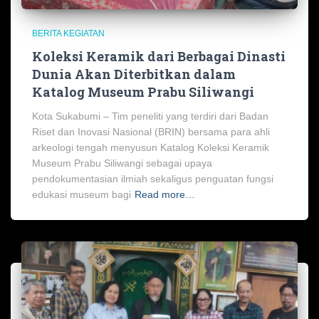
BERITA KEGIATAN
Koleksi Keramik dari Berbagai Dinasti
Dunia Akan Diterbitkan dalam
Katalog Museum Prabu Siliwangi
Kota Sukabumi – Tim peneliti yang terdiri dari Badan
Riset dan Inovasi Nasional (BRIN) bersama para ahli
arkeologi tengah menyusun Katalog Koleksi Keramik
Museum Prabu Siliwangi sebagai upaya
pendokumentasian ilmiah sekaligus penguatan fungsi
edukasi museum bagi
Read more…