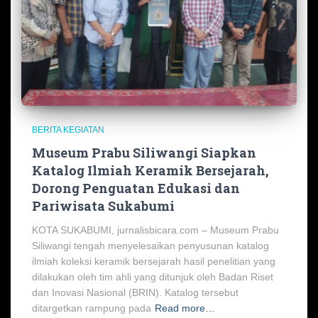
BERITA KEGIATAN
Museum Prabu Siliwangi Siapkan
Katalog Ilmiah Keramik Bersejarah,
Dorong Penguatan Edukasi dan
Pariwisata Sukabumi
KOTA SUKABUMI, jurnalisbicara.com – Museum Prabu
Siliwangi tengah menyelesaikan penyusunan katalog
ilmiah koleksi keramik bersejarah hasil penelitian yang
dilakukan oleh tim ahli yang ditunjuk oleh Badan Riset
dan Inovasi Nasional (BRIN). Katalog tersebut
ditargetkan rampung pada
Read more…