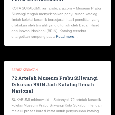
KOTA SUKABUMI, jurnalisbicara.com – Museum Prabu
Siliwangi tengah menyelesaikan penyusunan katalog
ilmiah koleksi keramik bersejarah hasil penelitian yang
dilakukan oleh tim ahli yang ditunjuk oleh Badan Riset
dan Inovasi Nasional (BRIN). Katalog tersebut
ditargetkan rampung pada
Read more…
BERITA KEGIATAN
72 Artefak Museum Prabu Siliwangi
Dikurasi BRIN Jadi Katalog Ilmiah
Nasional
SUKABUMI,mbinews.id – Sebanyak 72 artefak keramik
koleksi Museum Prabu Siliwangi Kota Sukabumi tengah
melalui proses kurasi ketat untuk penyusunan katalog