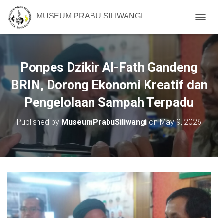
MUSEUM PRABU SILIWANGI
T
O
G
G
L
Ponpes Dzikir Al-Fath Gandeng
E
N
BRIN, Dorong Ekonomi Kreatif dan
A
Pengelolaan Sampah Terpadu
V
I
G
Published by
MuseumPrabuSiliwangi
on
May 9, 2026
A
T
I
O
N