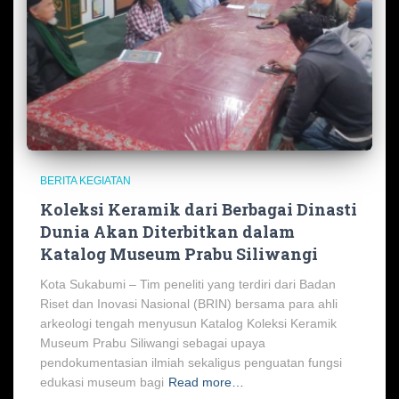
BERITA KEGIATAN
Koleksi Keramik dari Berbagai Dinasti
Dunia Akan Diterbitkan dalam
Katalog Museum Prabu Siliwangi
Kota Sukabumi – Tim peneliti yang terdiri dari Badan
Riset dan Inovasi Nasional (BRIN) bersama para ahli
arkeologi tengah menyusun Katalog Koleksi Keramik
Museum Prabu Siliwangi sebagai upaya
pendokumentasian ilmiah sekaligus penguatan fungsi
edukasi museum bagi
Read more…