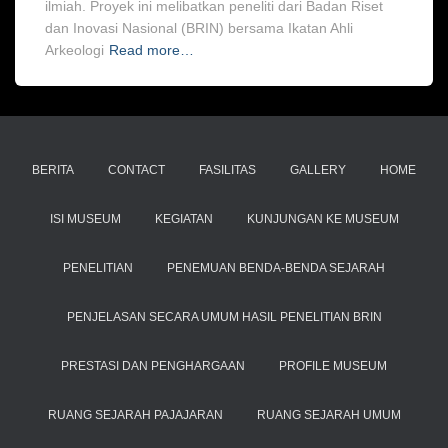
ilmiah. Proyek ini melibatkan peneliti dari Badan Riset
dan Inovasi Nasional (BRIN) bersama Ikatan Ahli
Arkeologi
Read more…
BERITA
CONTACT
FASILITAS
GALLERY
HOME
ISI MUSEUM
KEGIATAN
KUNJUNGAN KE MUSEUM
PENELITIAN
PENEMUAN BENDA-BENDA SEJARAH
PENJELASAN SECARA UMUM HASIL PENELITIAN BRIN
PRESTASI DAN PENGHARGAAN
PROFILE MUSEUM
RUANG SEJARAH PAJAJARAN
RUANG SEJARAH UMUM