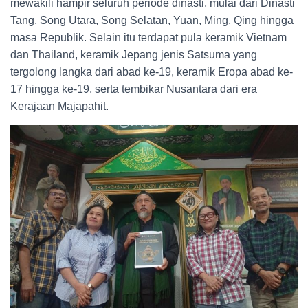
mewakili hampir seluruh periode dinasti, mulai dari Dinasti
Tang, Song Utara, Song Selatan, Yuan, Ming, Qing hingga
masa Republik. Selain itu terdapat pula keramik Vietnam
dan Thailand, keramik Jepang jenis Satsuma yang
tergolong langka dari abad ke-19, keramik Eropa abad ke-
17 hingga ke-19, serta tembikar Nusantara dari era
Kerajaan Majapahit.