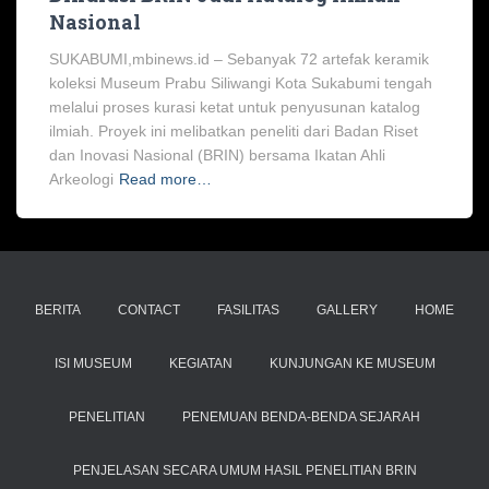
Nasional
SUKABUMI,mbinews.id – Sebanyak 72 artefak keramik
koleksi Museum Prabu Siliwangi Kota Sukabumi tengah
melalui proses kurasi ketat untuk penyusunan katalog
ilmiah. Proyek ini melibatkan peneliti dari Badan Riset
dan Inovasi Nasional (BRIN) bersama Ikatan Ahli
Arkeologi
Read more…
BERITA
CONTACT
FASILITAS
GALLERY
HOME
ISI MUSEUM
KEGIATAN
KUNJUNGAN KE MUSEUM
PENELITIAN
PENEMUAN BENDA-BENDA SEJARAH
PENJELASAN SECARA UMUM HASIL PENELITIAN BRIN