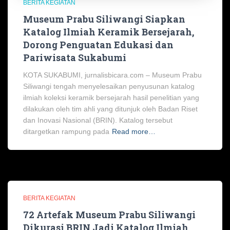
BERITA KEGIATAN
Museum Prabu Siliwangi Siapkan
Katalog Ilmiah Keramik Bersejarah,
Dorong Penguatan Edukasi dan
Pariwisata Sukabumi
KOTA SUKABUMI, jurnalisbicara.com – Museum Prabu
Siliwangi tengah menyelesaikan penyusunan katalog
ilmiah koleksi keramik bersejarah hasil penelitian yang
dilakukan oleh tim ahli yang ditunjuk oleh Badan Riset
dan Inovasi Nasional (BRIN). Katalog tersebut
ditargetkan rampung pada
Read more…
BERITA KEGIATAN
72 Artefak Museum Prabu Siliwangi
Dikurasi BRIN Jadi Katalog Ilmiah