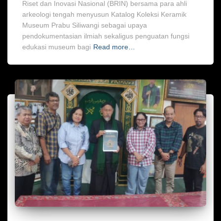
Riset dan Inovasi Nasional (BRIN) bersama para ahli
arkeologi tengah menyusun Katalog Koleksi Keramik
Museum Prabu Siliwangi sebagai upaya
pendokumentasian ilmiah sekaligus penguatan fungsi
edukasi museum bagi
Read more…