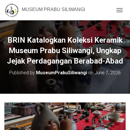
MUSEUM PRABU SILIWANGI
T
O
G
G
L
BRIN Katalogkan Koleksi Keramik
E
N
Museum Prabu Siliwangi, Ungkap
A
Jejak Perdagangan Berabad-Abad
V
I
G
Published by
MuseumPrabuSiliwangi
on
June 7, 2026
A
T
I
O
N