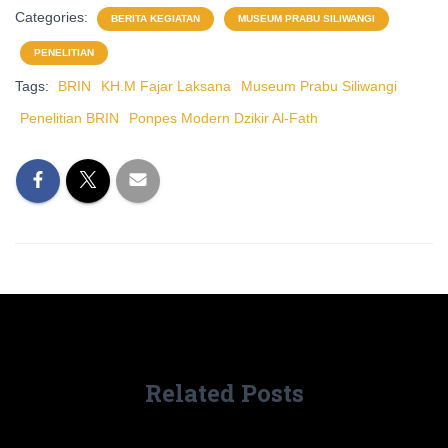
Categories:
BERITA KEGIATAN
MUSEUM PRABU SILIWANGI
PENELITIAN
Tags:
BRIN
KH.M Fajar Laksana
Museum Prabu Siliwangi
Penelitian BRIN
Ponpes Modern Dzikir Al-Fath
Related Posts