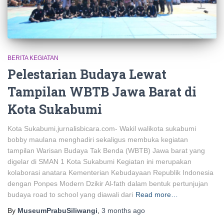
BERITA KEGIATAN
Pelestarian Budaya Lewat
Tampilan WBTB Jawa Barat di
Kota Sukabumi
Kota Sukabumi,jurnalisbicara.com- Wakil walikota sukabumi
bobby maulana menghadiri sekaligus membuka kegiatan
tampilan Warisan Budaya Tak Benda (WBTB) Jawa barat yang
digelar di SMAN 1 Kota Sukabumi Kegiatan ini merupakan
kolaborasi anatara Kementerian Kebudayaan Republik Indonesia
dengan Ponpes Modern Dzikir Al-fath dalam bentuk pertunjujan
budaya road to school yang diawali dari
Read more…
By
MuseumPrabuSiliwangi
,
3 months
ago