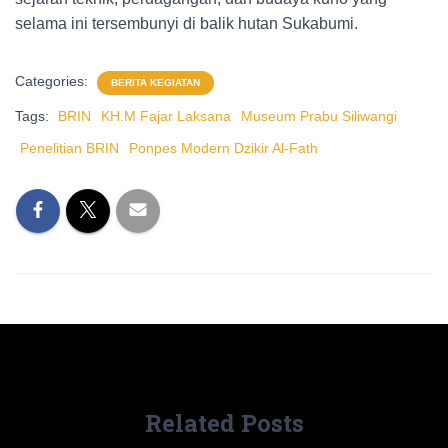
selama ini tersembunyi di balik hutan Sukabumi.
Categories:
BERITA KEGIATAN
Tags:
BRIN
KH.M Fajar Laksana
Museum Prabu Siliwangi
Penelitian BRIN
Ponpes Modern Dzikir Al-Fath
Related Posts