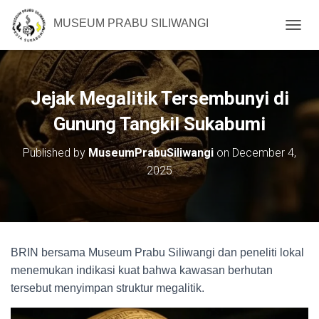
MUSEUM PRABU SILIWANGI
T
O
G
G
L
Jejak Megalitik Tersembunyi di
E
N
Gunung Tangkil Sukabumi
A
V
Published by
MuseumPrabuSiliwangi
on
December 4,
I
2025
G
A
T
I
O
N
BRIN bersama Museum Prabu Siliwangi dan peneliti lokal
menemukan indikasi kuat bahwa kawasan berhutan
tersebut menyimpan struktur megalitik.