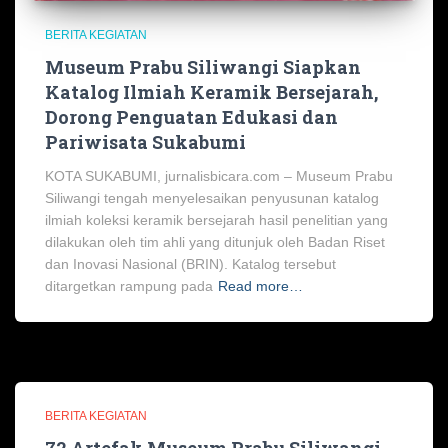
BERITA KEGIATAN
Museum Prabu Siliwangi Siapkan
Katalog Ilmiah Keramik Bersejarah,
Dorong Penguatan Edukasi dan
Pariwisata Sukabumi
KOTA SUKABUMI, jurnalisbicara.com – Museum Prabu
Siliwangi tengah menyelesaikan penyusunan katalog
ilmiah koleksi keramik bersejarah hasil penelitian yang
dilakukan oleh tim ahli yang ditunjuk oleh Badan Riset
dan Inovasi Nasional (BRIN). Katalog tersebut
ditargetkan rampung pada
Read more…
BERITA KEGIATAN