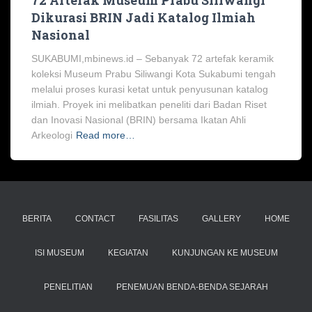
72 Artefak Museum Prabu Siliwangi
Dikurasi BRIN Jadi Katalog Ilmiah
Nasional
SUKABUMI,mbinews.id – Sebanyak 72 artefak keramik
koleksi Museum Prabu Siliwangi Kota Sukabumi tengah
melalui proses kurasi ketat untuk penyusunan katalog
ilmiah. Proyek ini melibatkan peneliti dari Badan Riset
dan Inovasi Nasional (BRIN) bersama Ikatan Ahli
Arkeologi
Read more…
BERITA
CONTACT
FASILITAS
GALLERY
HOME
ISI MUSEUM
KEGIATAN
KUNJUNGAN KE MUSEUM
PENELITIAN
PENEMUAN BENDA-BENDA SEJARAH