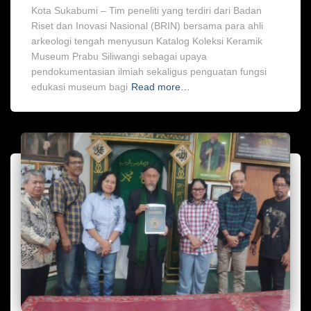
Kota Sukabumi – Tim peneliti yang terdiri dari Badan
Riset dan Inovasi Nasional (BRIN) bersama para ahli
arkeologi tengah menyusun Katalog Koleksi Keramik
Museum Prabu Siliwangi sebagai upaya
pendokumentasian ilmiah sekaligus penguatan fungsi
edukasi museum bagi
Read more…