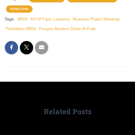
PENELITIAN
Tags:
BRIN
KH.M Fajar Laksana
Museum Prabu Siliwangi
Penelitian BRIN
Ponpes Modern Dzikir Al-Fath
Related Posts