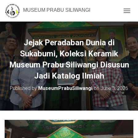
MUSEUM PRABU SILIWANGI
T
O
G
G
L
Jejak Peradaban Dunia di
E
N
Sukabumi, Koleksi Keramik
A
Museum Prabu Siliwangi Disusun
V
I
Jadi Katalog Ilmiah
G
A
T
Published by
MuseumPrabuSiliwangi
on
June 3, 2026
I
O
N