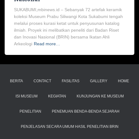
SUKABUMI,mbinews.id – Sebanyak 72 artefak keramik
koleksi Museum Prabu Siliwangi Kota Sukabumi tengah
melalui proses kurasi ketat untuk penyusunan katalog
ilmiah. Proyek ini melibatkan peneliti dari Badan Riset
dan Inovasi Nasional (BRIN) bersama Ikatan Ahli
Arkeologi
Read more…
BERITA
CONTACT
FASILITAS
GALLERY
HOME
ISI MUSEUM
KEGIATAN
KUNJUNGAN KE MUSEUM
PENELITIAN
PENEMUAN BENDA-BENDA SEJARAH
PENJELASAN SECARA UMUM HASIL PENELITIAN BRIN