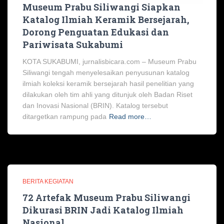
Museum Prabu Siliwangi Siapkan
Katalog Ilmiah Keramik Bersejarah,
Dorong Penguatan Edukasi dan
Pariwisata Sukabumi
KOTA SUKABUMI, jurnalisbicara.com – Museum Prabu
Siliwangi tengah menyelesaikan penyusunan katalog
ilmiah koleksi keramik bersejarah hasil penelitian yang
dilakukan oleh tim ahli yang ditunjuk oleh Badan Riset
dan Inovasi Nasional (BRIN). Katalog tersebut
ditargetkan rampung pada
Read more…
BERITA KEGIATAN
72 Artefak Museum Prabu Siliwangi
Dikurasi BRIN Jadi Katalog Ilmiah
Nasional